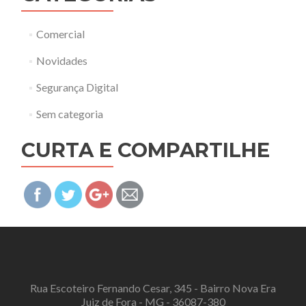
Comercial
Novidades
Segurança Digital
Sem categoria
CURTA E COMPARTILHE
http://aefsistemas.com.br">
Rua Escoteiro Fernando Cesar, 345 - Bairro Nova Era
Juiz de Fora - MG - 36087-380