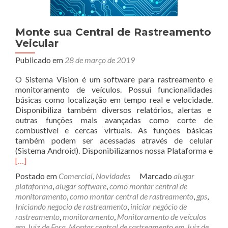
Monte sua Central de Rastreamento
Veicular
Publicado em
28 de março de 2019
O Sistema Vision é um software para rastreamento e
monitoramento de veículos. Possui funcionalidades
básicas como localização em tempo real e velocidade.
Disponibiliza também diversos relatórios, alertas e
outras funções mais avançadas como corte de
combustível e cercas virtuais. As funções básicas
também podem ser acessadas através de celular
Rea
(Sistema Android). Disponibilizamos nossa Plataforma e
mor
[…]
abo
Postado em
Comercial
,
Novidades
Marcado
alugar
Mon
plataforma
,
alugar software
,
como montar central de
sua
monitoramento
,
como montar central de rastreamento
,
gps
,
Cent
Iniciando negocio de rastreamento
,
iniciar negócio de
de
rastreamento
,
monitoramento
,
Monitoramento de veículos
Ras
em Juiz de Fora
,
Montar central de rastreamento em Juiz de