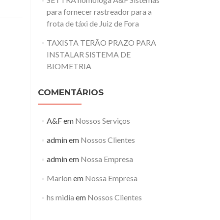
Inchaço
para fornecer rastreador para a
da
frota
frota de táxi de Juiz de Fora
de
veículos
TAXISTA TERÃO PRAZO PARA
aumenta
INSTALAR SISTEMA DE
riscos
BIOMETRIA
à
saúde
e
COMENTÁRIOS
ao
meio
ambiente
A&F
em
Nossos Serviços
admin
em
Nossos Clientes
admin
em
Nossa Empresa
Marlon
em
Nossa Empresa
hs midia
em
Nossos Clientes