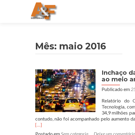
Mês: maio 2016
Inchaço da
ao meio a
Publicado em
2
Relatório do 
Tecnologia, com
34,9 milhões pa
contudo, não foi acompanhado pelo aumento da
[…]
Postado em
Sem categoria
Deixe um comentári