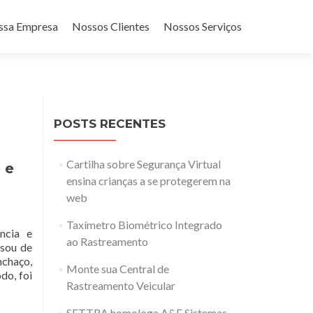
ar para o conteúdo
ssa Empresa
Nossos Clientes
Nossos Serviços
POSTS RECENTES
Cartilha sobre Segurança Virtual
 e
ensina crianças a se protegerem na
web
Taxímetro Biométrico Integrado
ncia e
ao Rastreamento
ssou de
nchaço,
Monte sua Central de
Read
do, foi
Rastreamento Veicular
more
about
SETTRA homologa A&F Sistemas