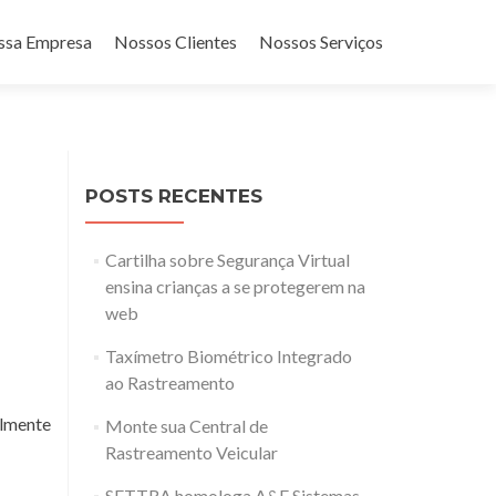
ar para o conteúdo
ssa Empresa
Nossos Clientes
Nossos Serviços
POSTS RECENTES
Cartilha sobre Segurança Virtual
ensina crianças a se protegerem na
web
Taxímetro Biométrico Integrado
ao Rastreamento
lmente
Monte sua Central de
Rastreamento Veicular
SETTRA homologa A&F Sistemas