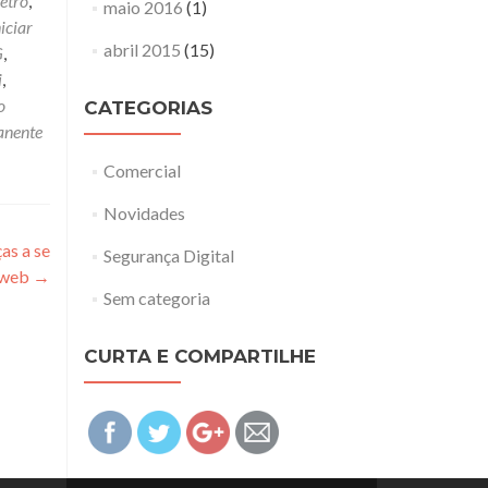
etro
,
maio 2016
(1)
niciar
abril 2015
(15)
G
,
i
,
o
CATEGORIAS
anente
Comercial
Novidades
as a se
Segurança Digital
 web
→
Sem categoria
CURTA E COMPARTILHE
http://aefsistemas.com.br">