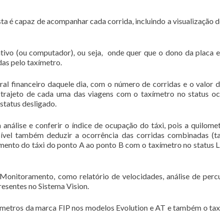
ta é capaz de acompanhar cada corrida, incluindo a visualização d
tivo (ou computador), ou seja, onde quer que o dono da placa e
as pelo taxímetro.
ral financeiro daquele dia, com o número de corridas e o valor 
o trajeto de cada uma das viagens com o taxímetro no status o
 status desligado.
 análise e conferir o índice de ocupação do táxi, pois a quilom
sível também deduzir a ocorrência das corridas combinadas (
amento do táxi do ponto A ao ponto B com o taxímetro no status L
Monitoramento, como relatório de velocidades, análise de perc
esentes no Sistema Vision.
xímetros da marca FIP nos modelos Evolution e AT e também o ta