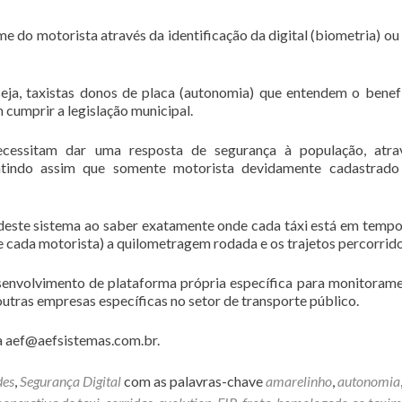
 do motorista através da identificação da digital (biometria) ou
 seja, taxistas donos de placa (autonomia) que entendem o benef
 cumprir a legislação municipal.
ecessitam dar uma resposta de segurança à população, atra
rantindo assim que somente motorista devidamente cadastrado
este sistema ao saber exatamente onde cada táxi está em tempo 
 cada motorista) a quilometragem rodada e os trajetos percorrido
nvolvimento de plataforma própria específica para monitoram
 outras empresas específicas no setor de transporte público.
a aef@aefsistemas.com.br.
des
,
Segurança Digital
com as palavras-chave
amarelinho
,
autonomia