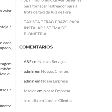
para fornecer rastreador para a
o valor
frota de táxi de Juiz de Fora
TAXISTA TERÃO PRAZO PARA
steja é
INSTALAR SISTEMA DE
BIOMETRIA
de cada
COMENTÁRIOS
cupado,
A&F
em
Nossos Serviços
etragem
também
admin
em
Nossos Clientes
ivre ou
admin
em
Nossa Empresa
ursos e
Marlon
em
Nossa Empresa
hs midia
em
Nossos Clientes
xímetro