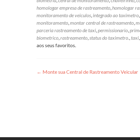
biometria
,
cenral de monitoramento
,
chaveirinho
,
c
homologar empresa de rastreamento
,
homologar ras
monitoramento de veiculos
,
integrado ao taximetro
monitoramento
,
montar central de rastreamento
,
mo
parceria rastreamento de taxi
,
permissionario
,
prim
biometrico
,
rastreamento
,
status do taximetro.
,
taxi
aos seus favoritos.
Navegação de Post
←
Monte sua Central de Rastreamento Veicular