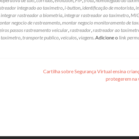
ooperativa de taxi
,
corridas
,
evolution
,
FIP
,
frota
,
homologado ao taxim
treador integrado ao taximetro
,
i-button
,
identificação de motorista
,
i
,
integrar rastreador a biometria
,
integrar rastreador ao taximetro
,
MI
ntar negocio de rastreamento
,
montar negocio monitoramento de tax
eiros passos rastreamento veicular
,
rastreador
,
rastreador ao taximetr
,
taximetro
,
transporte publico
,
veiculos
,
viagens
. Adicione o
link perm
Cartilha sobre Segurança Virtual ensina crianç
protegerem na