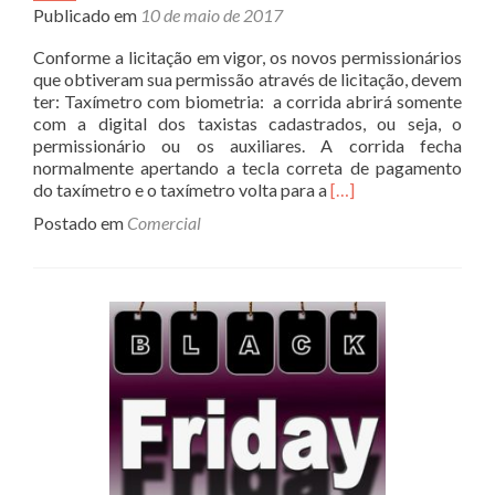
Publicado em
10 de maio de 2017
Conforme a licitação em vigor, os novos permissionários
que obtiveram sua permissão através de licitação, devem
ter: Taxímetro com biometria: a corrida abrirá somente
com a digital dos taxistas cadastrados, ou seja, o
permissionário ou os auxiliares. A corrida fecha
normalmente apertando a tecla correta de pagamento
Read
do taxímetro e o taxímetro volta para a
[…]
more
Postado em
Comercial
about
Amigo
Taxista
–
Tire
suas
dúvidas!