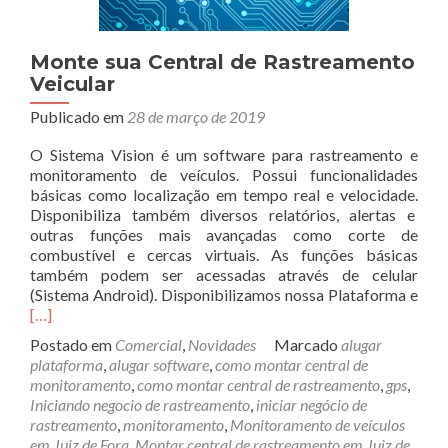
Monte sua Central de Rastreamento
Veicular
Publicado em
28 de março de 2019
O Sistema Vision é um software para rastreamento e
monitoramento de veículos. Possui funcionalidades
básicas como localização em tempo real e velocidade.
Disponibiliza também diversos relatórios, alertas e
outras funções mais avançadas como corte de
combustível e cercas virtuais. As funções básicas
também podem ser acessadas através de celular
Rea
(Sistema Android). Disponibilizamos nossa Plataforma e
mor
[…]
abo
Postado em
Comercial
,
Novidades
Marcado
alugar
Mon
plataforma
,
alugar software
,
como montar central de
sua
monitoramento
,
como montar central de rastreamento
,
gps
,
Cent
Iniciando negocio de rastreamento
,
iniciar negócio de
de
rastreamento
,
monitoramento
,
Monitoramento de veículos
Ras
em Juiz de Fora
,
Montar central de rastreamento em Juiz de