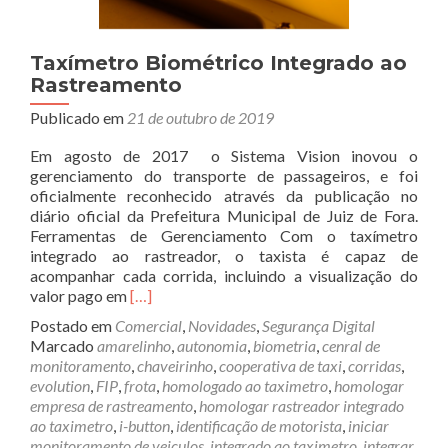
Taxímetro Biométrico Integrado ao
Rastreamento
Publicado em
21 de outubro de 2019
Em agosto de 2017 o Sistema Vision inovou o
gerenciamento do transporte de passageiros, e foi
oficialmente reconhecido através da publicação no
diário oficial da Prefeitura Municipal de Juiz de Fora.
Ferramentas de Gerenciamento Com o taxímetro
integrado ao rastreador, o taxista é capaz de
acompanhar cada corrida, incluindo a visualização do
Read
valor pago em
[…]
more
Postado em
Comercial
,
Novidades
,
Segurança Digital
about
Marcado
amarelinho
,
autonomia
,
biometria
,
cenral de
Taxímetro
monitoramento
,
chaveirinho
,
cooperativa de taxi
,
corridas
,
Biométrico
evolution
,
FIP
,
frota
,
homologado ao taximetro
,
homologar
Integrado
empresa de rastreamento
,
homologar rastreador integrado
ao
ao taximetro
,
i-button
,
identificação de motorista
,
iniciar
Rastreamento
monitoramento de veiculos
,
integrado ao taximetro
,
integrar